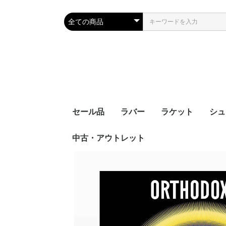
セール品
ラバー
ラケット
シュ
中古・アウトレット
裏ソフト
表ソフト
ツブ高・アンチ
ラージボール用
接着剤
ケア用品
シェークハンド
ペンホルダー
ラージボール用
ラバー貼りラケッ
ラケットケース