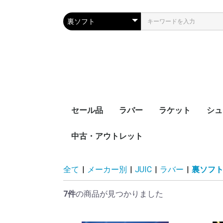
セール品
ラバー
ラケット
シュ
中古・アウトレット
裏ソフト
表ソフト
ツブ高・アンチ
ラージボール用
接着剤
ケア用品
シェークハンド
ペンホルダー
ラージボール用
ラバー貼りラケッ
ラケットケース
全て
|
メーカー別
|
JUIC
|
ラバー
|
裏ソフ
7件
の商品が見つかりました