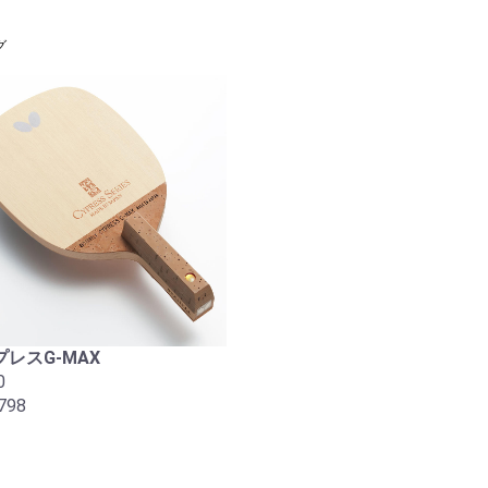
グ
レスG-MAX
0
798