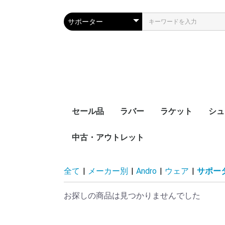
セール品
ラバー
ラケット
シュ
中古・アウトレット
裏ソフト
表ソフト
ツブ高・アンチ
ラージボール用
接着剤
ケア用品
シェークハンド
ペンホルダー
ラージボール用
ラバー貼りラケッ
ラケットケース
全て
|
メーカー別
|
Andro
|
ウェア
|
サポー
お探しの商品は見つかりませんでした