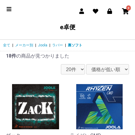
0
e卓便
全て
|
メーカー別
|
Joola
|
ラバー
|
裏ソフト
18件
の商品が見つかりました