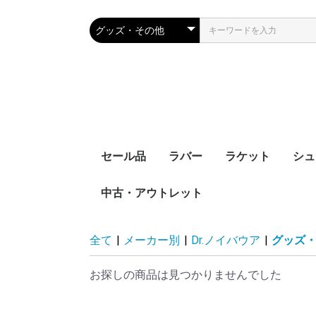
セール品
ラバー
ラケット
シュ
中古・アウトレット
裏ソフト
表ソフト
ツブ高・アンチ
ラージボール用
接着剤
ケア用品
シェークハンド
ペンホルダー
ラージボール用
ラバー貼りラケッ
ラケットケース
全て
|
メーカー別
|
Dr.ノイバウア
|
グッズ
お探しの商品は見つかりませんでした