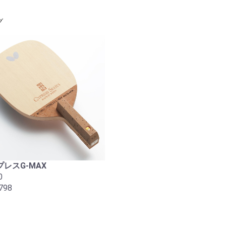
グ
レスG-MAX
0
798