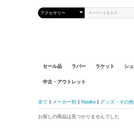
セール品
ラバー
ラケット
シュ
中古・アウトレット
裏ソフト
表ソフト
ツブ高・アンチ
ラージボール用
接着剤
ケア用品
シェークハンド
ペンホルダー
ラージボール用
ラバー貼りラケッ
ラケットケース
全て
|
メーカー別
|
Yasaka
|
グッズ・その他
お探しの商品は見つかりませんでした