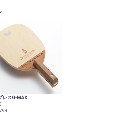
グ
レスG-MAX
0
798