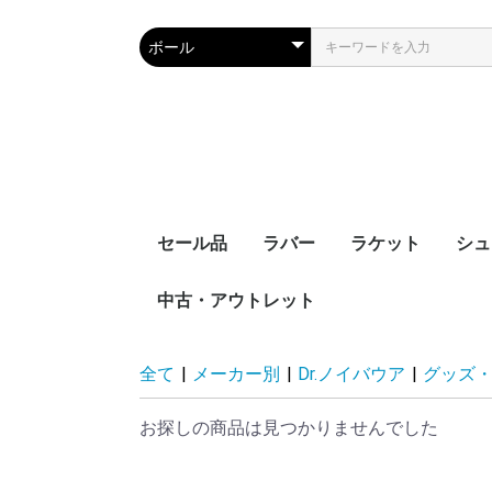
セール品
ラバー
ラケット
シュ
中古・アウトレット
裏ソフト
表ソフト
ツブ高・アンチ
ラージボール用
接着剤
ケア用品
シェークハンド
ペンホルダー
ラージボール用
ラバー貼りラケッ
ラケットケース
全て
|
メーカー別
|
Dr.ノイバウア
|
グッズ
お探しの商品は見つかりませんでした