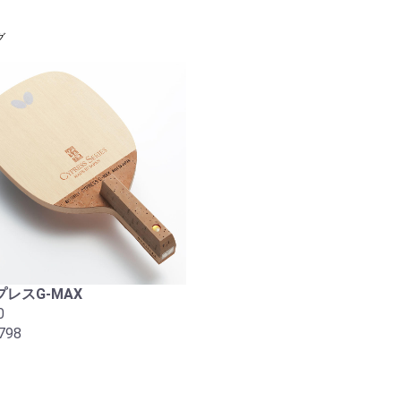
グ
レスG-MAX
0
798