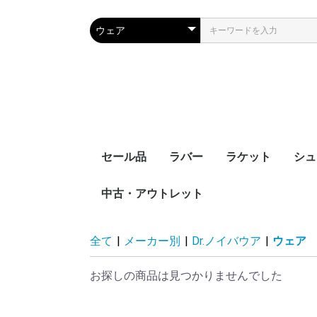
セール品
ラバー
ラケット
シュ
中古・アウトレット
裏ソフト
表ソフト
ツブ高・アンチ
ラージボール用
接着剤
ケア用品
シェークハンド
ペンホルダー
ラージボール用
ラバー貼りラケッ
ラケットケース
全て
|
メーカー別
|
Dr.ノイバウア
|
ウェア
お探しの商品は見つかりませんでした