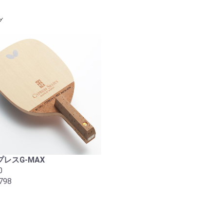
グ
レスG-MAX
0
798