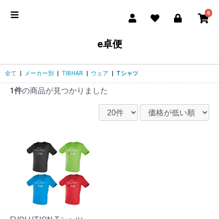
0
e卓便
全て
|
メーカー別
|
TIBHAR
|
ウェア
|
Tシャツ
1件
の商品が見つかりました