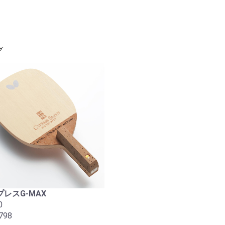
お買い物を続ける
カートへ進む
グ
レスG-MAX
0
798