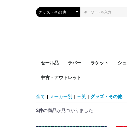
セール品
ラバー
ラケット
シュ
中古・アウトレット
裏ソフト
表ソフト
ツブ高・アンチ
ラージボール用
接着剤
ケア用品
シェークハンド
ペンホルダー
ラージボール用
ラバー貼りラケッ
ラケットケース
全て
|
メーカー別
|
三英
|
グッズ・その他
2件
の商品が見つかりました