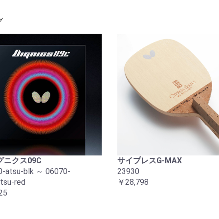
グ
グニクス09C
サイプレスG-MAX
-atsu-blk ～ 06070-
23930
tsu-red
￥28,798
25