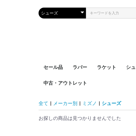
セール品
ラバー
ラケット
シュ
中古・アウトレット
裏ソフト
表ソフト
ツブ高・アンチ
ラージボール用
接着剤
ケア用品
シェークハンド
ペンホルダー
ラージボール用
ラバー貼りラケッ
ラケットケース
全て
|
メーカー別
|
ミズノ
|
シューズ
お探しの商品は見つかりませんでした