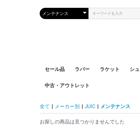
セール品
ラバー
ラケット
シュ
中古・アウトレット
裏ソフト
表ソフト
ツブ高・アンチ
ラージボール用
接着剤
ケア用品
シェークハンド
ペンホルダー
ラージボール用
ラバー貼りラケッ
ラケットケース
全て
|
メーカー別
|
JUIC
|
メンテナンス
お探しの商品は見つかりませんでした