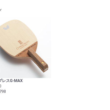
グ
レスG-MAX
0
798