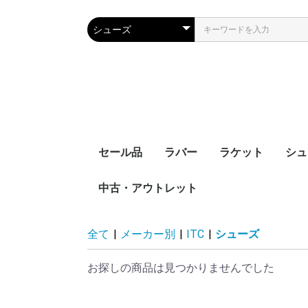
セール品
ラバー
ラケット
シュ
中古・アウトレット
裏ソフト
表ソフト
ツブ高・アンチ
ラージボール用
接着剤
ケア用品
シェークハンド
ペンホルダー
ラージボール用
ラバー貼りラケッ
ラケットケース
全て
|
メーカー別
|
ITC
|
シューズ
お探しの商品は見つかりませんでした