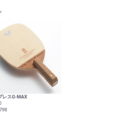
グ
レスG-MAX
0
798