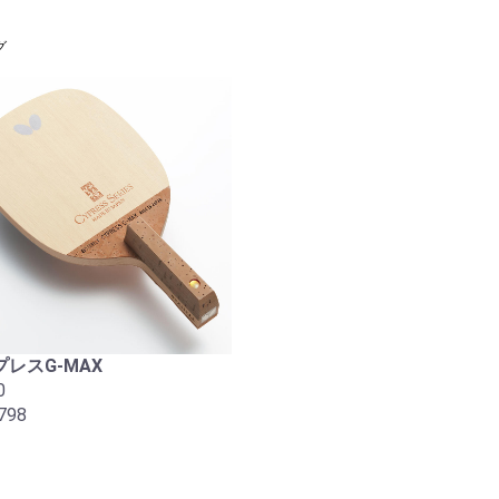
グ
レスG-MAX
0
798