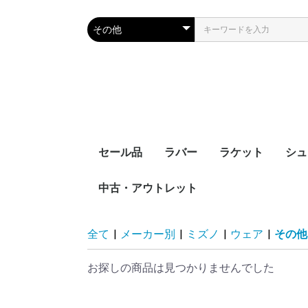
セール品
ラバー
ラケット
シュ
中古・アウトレット
裏ソフト
表ソフト
ツブ高・アンチ
ラージボール用
接着剤
ケア用品
シェークハンド
ペンホルダー
ラージボール用
ラバー貼りラケッ
ラケットケース
全て
|
メーカー別
|
ミズノ
|
ウェア
|
その他
お探しの商品は見つかりませんでした