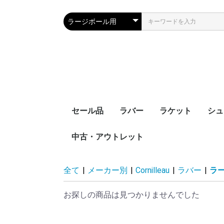
セール品
ラバー
ラケット
シュ
中古・アウトレット
裏ソフト
表ソフト
ツブ高・アンチ
ラージボール用
接着剤
ケア用品
シェークハンド
ペンホルダー
ラージボール用
ラバー貼りラケッ
ラケットケース
全て
|
メーカー別
|
Cornilleau
|
ラバー
|
ラ
お探しの商品は見つかりませんでした