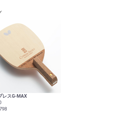
グ
レスG-MAX
0
798