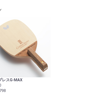
グ
レスG-MAX
0
798