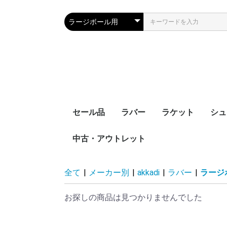
セール品
ラバー
ラケット
シュ
中古・アウトレット
裏ソフト
表ソフト
ツブ高・アンチ
ラージボール用
接着剤
ケア用品
シェークハンド
ペンホルダー
ラージボール用
ラバー貼りラケッ
ラケットケース
全て
|
メーカー別
|
akkadi
|
ラバー
|
ラージ
お探しの商品は見つかりませんでした