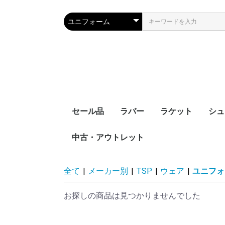
セール品
ラバー
ラケット
シュ
中古・アウトレット
裏ソフト
表ソフト
ツブ高・アンチ
ラージボール用
接着剤
ケア用品
シェークハンド
ペンホルダー
ラージボール用
ラバー貼りラケッ
ラケットケース
全て
|
メーカー別
|
TSP
|
ウェア
|
ユニフォ
お探しの商品は見つかりませんでした