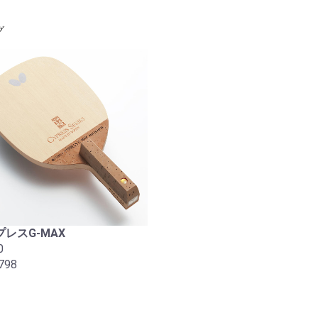
グ
レスG-MAX
0
798