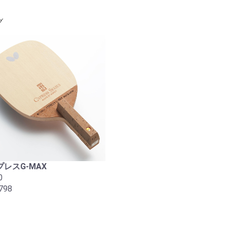
グ
レスG-MAX
0
798