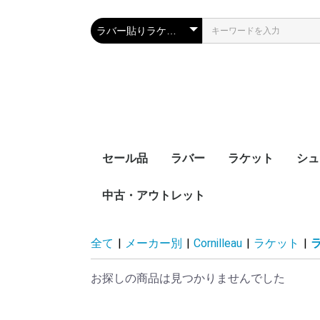
セール品
ラバー
ラケット
シュ
中古・アウトレット
裏ソフト
表ソフト
ツブ高・アンチ
ラージボール用
接着剤
ケア用品
シェークハンド
ペンホルダー
ラージボール用
ラバー貼りラケッ
ラケットケース
全て
|
メーカー別
|
Cornilleau
|
ラケット
|
お探しの商品は見つかりませんでした