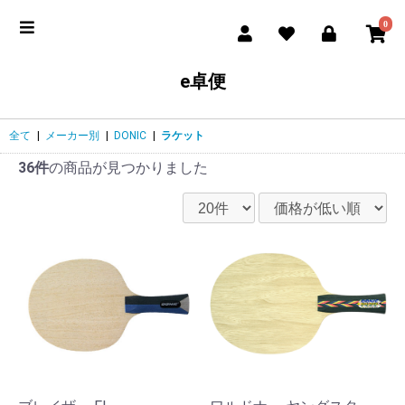
0
e卓便
全て
|
メーカー別
|
DONIC
|
ラケット
36件
の商品が見つかりました