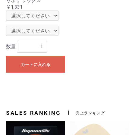
リボリ ソックス
￥1,331
数量
カートに入れる
お買い物を続ける
カートへ進む
SALES RANKING
売上ランキング