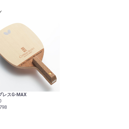
グ
レスG-MAX
0
798