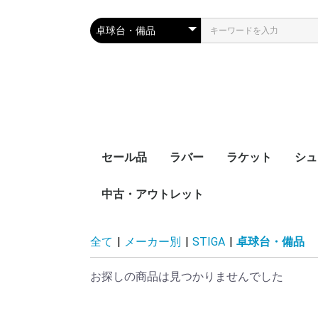
セール品
ラバー
ラケット
シュ
中古・アウトレット
裏ソフト
表ソフト
ツブ高・アンチ
ラージボール用
接着剤
ケア用品
シェークハンド
ペンホルダー
ラージボール用
ラバー貼りラケッ
ラケットケース
全て
|
メーカー別
|
STIGA
|
卓球台・備品
お探しの商品は見つかりませんでした