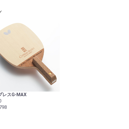
グ
レスG-MAX
0
798