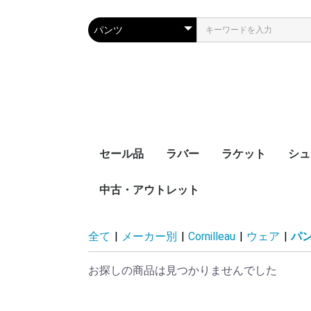
セール品
ラバー
ラケット
シュ
中古・アウトレット
裏ソフト
表ソフト
ツブ高・アンチ
ラージボール用
接着剤
ケア用品
シェークハンド
ペンホルダー
ラージボール用
ラバー貼りラケッ
ラケットケース
全て
|
メーカー別
|
Cornilleau
|
ウェア
|
パ
お探しの商品は見つかりませんでした