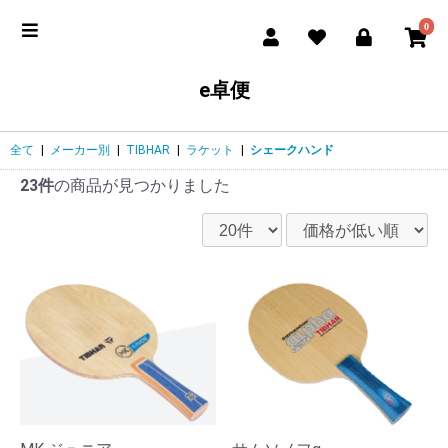
0
e卓便
全て
|
メーカー別
|
TIBHAR
|
ラケット
|
シェークハンド
23件
の商品が見つかりました