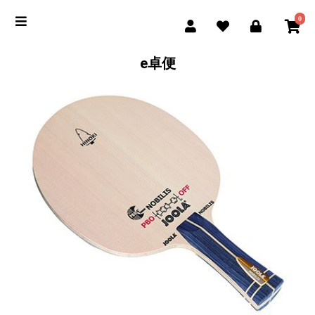
0
e卓便